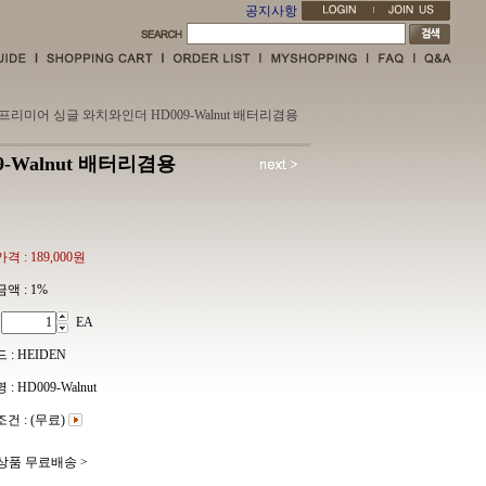
공지사항
덴 프리미어 싱글 와치와인더 HD009-Walnut 배터리겸용
-Walnut 배터리겸용
격 :
189,000원
액 :
1%
EA
 : HEIDEN
: HD009-Walnut
건 : (무료)
 상품 무료배송 >