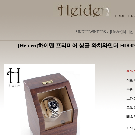
SINGLE WINDERS
>
[Heiden]하이
[Heiden]하이덴 프리미어 싱글 와치와인더 HD009
판매가
적립금
수량
브랜드
모델명 
배송조
< 전