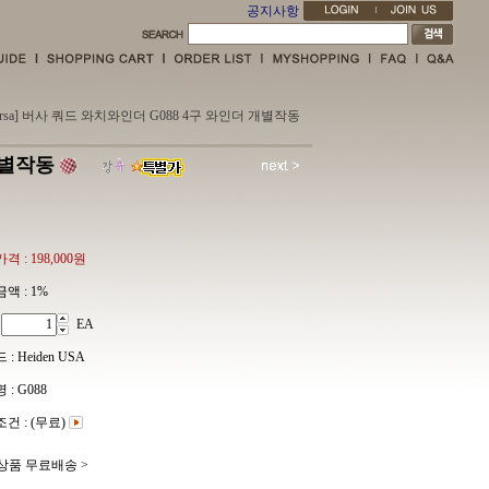
공지사항
ersa] 버사 쿼드 와치와인더 G088 4구 와인더 개별작동
개별작동
격 :
198,000원
액 :
1%
EA
: Heiden USA
: G088
건 : (무료)
 상품 무료배송 >