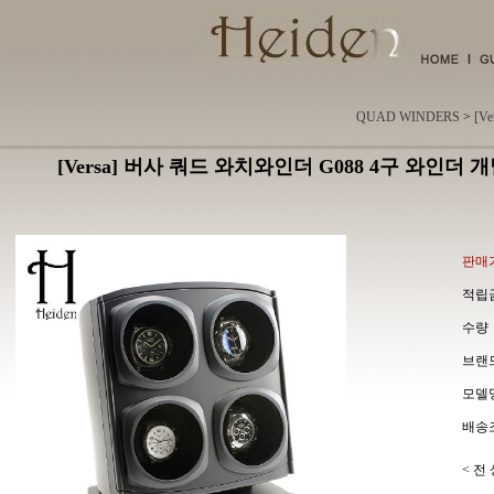
QUAD WINDERS
>
[V
[Versa] 버사 쿼드 와치와인더 G088 4구 와인더 
판매가
적립금
수량
브랜드 
모델명 
배송조
< 전